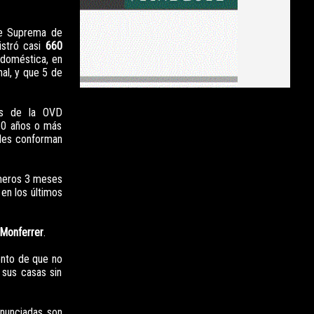
e Suprema de
istró casi
660
 doméstica, en
nal, y que 5 de
ios de la OVD
60 años o más
ales conforman
imeros 3 meses
 en los últimos
 Monferrer
.
ento de que no
 sus casas sin
enunciadas son