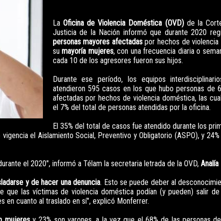
La
Oficina de Violencia Doméstica (OVD)
de la Cort
Justicia de la Nación informó que durante 2020 reg
personas mayores afectadas
por hechos de violencia
su
mayoría mujeres
, con una frecuencia diaria o sema
cada 10 de los agresores fueron sus hijos.
Durante ese período, los equipos interdisciplinar
atendieron 595 casos en los que hubo personas de 
afectadas por hechos de violencia doméstica, las cu
el 7% del total de personas atendidas por la oficina.
El 35% del total de casos fue atendido durante los pr
 vigencia el Aislamiento Social, Preventivo y Obligatorio (ASPO), y 24%
urante el 2020", informó a Télam la secretaria letrada de la OVD,
Analía
asladarse y de hacer una denuncia
. Esto se puede deber al desconocimi
e que las víctimas de violencia doméstica podían (y pueden) salir de
 en cuanto al traslado en sí", explicó Monferrer.
n mujeres
y 23% son varones, a la vez que el 68% de las personas d