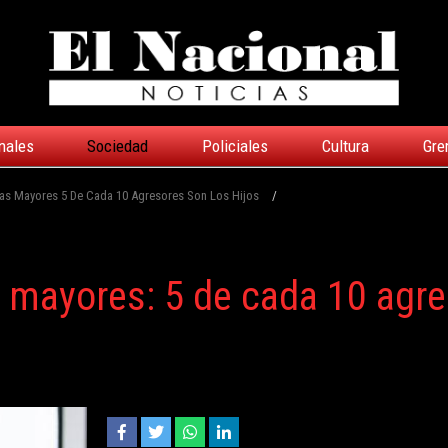
nales
Sociedad
Policiales
Cultura
Gre
nas Mayores 5 De Cada 10 Agresores Son Los Hijos
/
s mayores: 5 de cada 10 agr