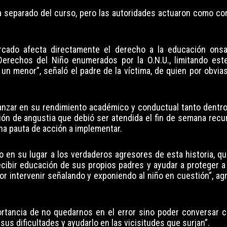
ea separado del curso, pero las autoridades actuaron como co
ercado afecta directamente el derecho a la educación ons
Derechos del Niño enumerados por la O.N.U., limitando es
 un menor”, señaló el padre de la víctima, de quien por obvi
vanzar en su rendimiento académico y conductual tanto dentr
ción de angustia que debió ser atendida el fin de semana recu
na pauta de acción a implementar.
do en su lugar a los verdaderos agresores de esta historia, q
cibir educación de sus propios padres y ayudar a proteger a
or intervenir señalando y exponiendo al niño en cuestión”, a
mportancia de no quedarnos en el error sino poder conversar 
sus dificultades y ayudarlo en las vicisitudes que surjan”.