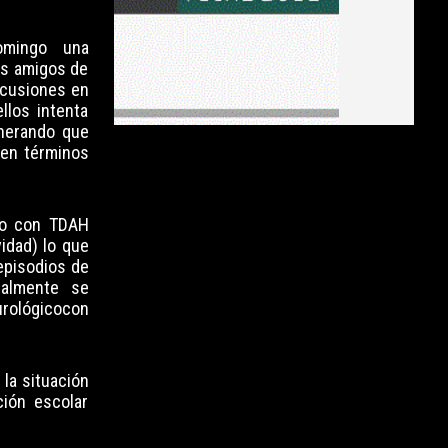
omingo una
us amigos de
scusiones en
llos intenta
enerando que
cen términos
ado con TDAH
vidad) lo que
episodios de
ualmente se
rológicocon
 la situación
ción escolar