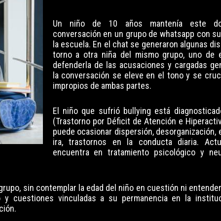
Un niño de 10 años mantenía este d
conversación en un grupo de whatsapp con s
la escuela. En el chat se generaron algunas di
torno a otra niña del mismo grupo, uno de e
defenderla de las acusaciones y cargadas g
la conversación se eleve en el tono y se cru
impropios de ambas partes.
El niño que sufrió bullying está diagnostic
(Trastorno por Déficit de Atención e Hiperacti
puede ocasionar dispersión, desorganización, 
ira, trastornos en la conducta diaria. Act
encuentra en tratamiento psicológico y neu
rupo, sin contemplar la edad del niño en cuestión ni entender
o y cuestiones vinculadas a su permanencia en la institu
ción.