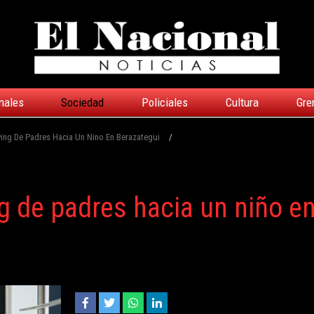
nales
Sociedad
Policiales
Cultura
Gre
ing De Padres Hacia Un Nino En Berazategui
/
g de padres hacia un niño e