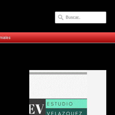
miales
n