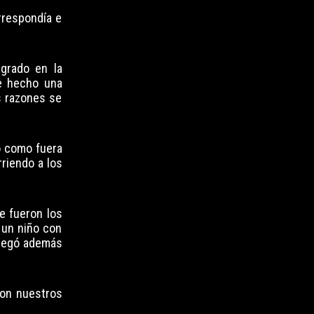
rrespondía e
agrado en la
te hecho una
as razones se
o como fuera
rriendo a los
ue fueron los
 un niño con
gregó además
con nuestros