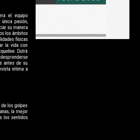
era el equipo
 única pasión,
ciar su manera
dos los ámbitos
lidades físicas
r la vida con
cqueline Dutrá
o desprenderse
as antes de su
evista intima a
á de los golpes
anas, la mejor
s los sentidos