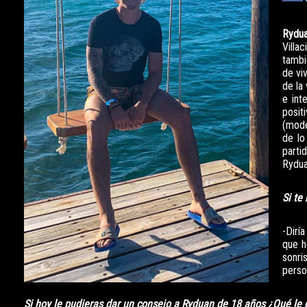
Rydu
Villa
tambi
de vi
de la
e int
posit
(mode
de lo
parti
Rydua
Si te
-Dirí
que h
sonri
person
Si hoy le pudieras dar un consejo a Ryduan de 18 años ¿Qué le d