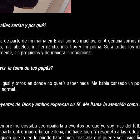
uáles serían y por qué?
amilia de parte de mi mamá en Brasil somos muchos, en Argentina somos 
mis abuelos, mi hermanito, mis tíos y mi prima. Si, a todos los id
te, sin prejuicios y de manera incondicional.
ivís la fama de tus papás?
gual y otros en donde no quería saber nada. Me había cansado un poc
o normal.
eyentes de Dios y ambos expresan su fé. Me llama la atención como 
iempre me costaba acompañarla a eventos porque yo soy más del futb
ir entre madre-hijo,me llena, me hace bien. Y respecto a las redes s
guien que lo lee le puede hacer bien, más allá que puede ser insignifi