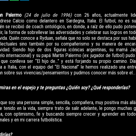
an Palermo
(24 de julio de 1996)
con 26 años, actualmente lid
cidrese Calcio como delantero en Sardegna, Italia. El futbol, no es su
én se recibió de coach ontológico, en donde, a raíz de ello pudo poten
vir, la forma de sobrellevar las adversidades y celebrar sus logros en to
 vida. Quién conoce a Ryduan, señala que no solo se destaca por sus habi
electuales sino también por su compañerismo y su manera de encara
ividad. Siendo hijo de dos figuras icónicas argentinas, su mamá Ja
lo internacional) y su papá Martin Palermo (ex jugador de futbol) pud
 que conlleva ser “El hijo de…” y está forjando su propio camino. Dí
da a Italia, con el equipo del “El Nacional” le hemos realizado una entr
n sobre sus vivencias/pensamientos y pudimos conocer más sobre el…
 miras en el espejo y te preguntas ¿Quién soy? ¿Qué responderías?
a que soy una persona simple, sencilla, compañera, muy positiva más all
e tenido en la vida, siempre trato de salir adelante, le pongo muchas g
sa, con optimismo, fe y buscando siempre crecer y aprender en todo
ales y en mi carrera futbolística.
irías?