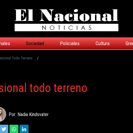
nales
Sociedad
Policiales
Cultura
Gre
esional Todo Terreno.
/
ional todo terreno
Por: Nadia Kindsvater