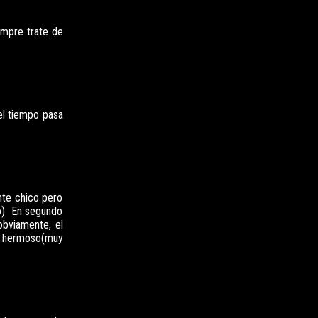
empre trate de
el tiempo pasa
nte chico pero
ido) En segundo
obviamente, el
s hermoso(muy