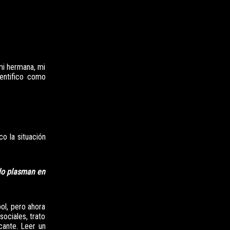
mi hermana, mi
entifico como
o la situación
lo plasman en
ol, pero ahora
ociales, trato
cante. Leer un