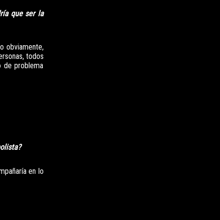
ría que ser la
do obviamente,
ersonas, todos
po de problema
olista?
mpañaría en lo