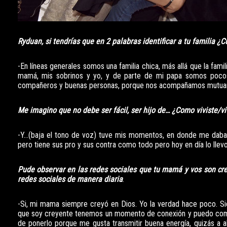
Ryduan, si tendrías que en 2 palabras identificar a tu familia ¿C
-En líneas generales somos una familia chica, más allá que la f
mamá, mis sobrinos y yo, y de parte de mi papa somos pocos, 
compañeros y buenas personas, porque nos acompañamos mutuamen
Me imagino que no debe ser fácil, ser hijo de… ¿Como viviste/v
-Y…(baja el tono de voz) tuve mis momentos, en donde me daba i
pero tiene sus pro y sus contra como todo pero hoy en día lo llev
Pude observar en las redes sociales que tu mamá y vos son cr
redes sociales de manera diaria
.
-Si, mi mama siempre creyó en Dios. Yo la verdad hace poco. S
que soy creyente tenemos un momento de conexión y puedo compart
de ponerlo porque me gusta transmitir buena energía, quizás a al