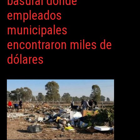
basural donde
empleados
municipales
encontraron miles de
dólares