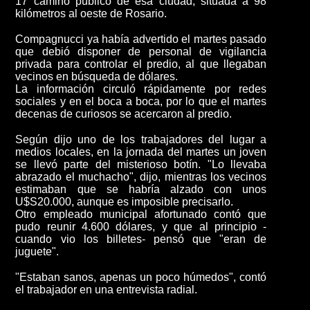
17 camino público de esa ciudad, situada a 98
kilómetros al oeste de Rosario.
Compagnucci ya había advertido el martes pasado
que debió disponer de personal de vigilancia
privada para controlar el predio, al que llegaban
vecinos en búsqueda de dólares.
La información circuló rápidamente por redes
sociales y en el boca a boca, por lo que el martes
decenas de curiosos se acercaron al predio.
Según dijo uno de los trabajadores del lugar a
medios locales, en la jornada del martes
un joven
se llevó parte del misterioso botín.
"Lo llevaba
abrazado el muchacho", dijo, mientras los vecinos
estimaban que se habría alzado con unos
U$S20.000, aunque es imposible precisarlo
.
Otro empleado municipal afortunado contó que
pudo reunir 4.600 dólares,
y que al principio -
cuando vio los billetes- pensó que "eran de
juguete".
"Estaban sanos, apenas un poco húmedos", contó
el trabajador en una entrevista radial.