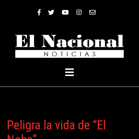
Nacionales
Nacionales
×
×
Sociedad
Sociedad
Policiales
Policiales
Cultura
Cultura
Gremiales
Gremiales
Peligra la vida de “El