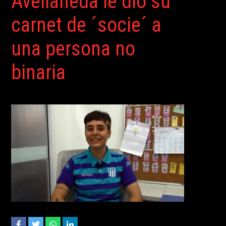
Avellaneda le dio su
carnet de ´socie´ a
una persona no
binaria