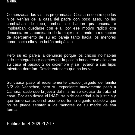
a ella.
Comenzadas las visitas programadas Cecilia encontró que los
hijos venían de la casa del padre con poco aseo, no les
cambiaban de ropa, ambos se hacían pis encima e
imploraban quedarse con ella, por ese motivo radicó otra
denuncia en la comisaría de la mujer solicitando la restricción
de acercamiento de su ex pareja tanto hacia los menores
como hacia ella y un botón antipánico.
Pero su ex pareja la denunció porque los chicos no habían
sido reintegrados y agentes de la policía bonaerense allanaron
su casa el pasado 2 de diciembre y se llevaron a sus hijos
mientras dormían. Desde entonces que no los ve.
Su causa pasó al recientemente creado juzgado de familia
N°2 de Necochea, pero su expediente nuevamente pasó a
Cámara, dado que la jueza del mismo se excusó de tratar el
caso. Por eso desde el INADI se pide celeridad a la justicia y
que tome cartas en el asunto de forma urgente debido a que
no se puede separar a los menores de su madre de esa
forma.
Publicado el: 2020-12-17