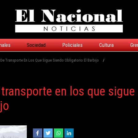
nales
Sociedad
Policiales
Cultura
Gre
e Transporte En Los Que Sigue Siendo Obligatorio El Barbijo
/
transporte en los que sigue
jo