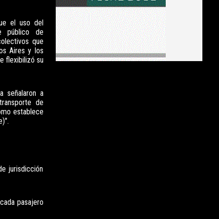
ue el uso del
te público de
colectivos que
os Aires y los
 flexibilizó su
a señalaron a
transporte de
como establece
)".
e jurisdicción
 cada pasajero