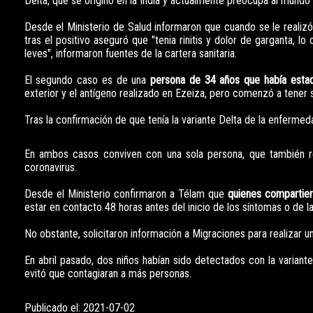
Delta, que se originó en la India y actualmente preocupa al mundo 
Desde el Ministerio de Salud informaron que cuando se le realizó
tras el positivo aseguró que "tenia rinitis y dolor de garganta
leves", informaron fuentes de la cartera sanitaria.
El segundo caso es de una
persona de 34 años que había est
exterior y el antígeno realizado en Ezeiza, pero comenzó a tener 
Tras la confirmación de que tenía la variante Delta de la enferme
En ambos casos conviven con una sola persona, que también res
coronavirus.
Desde el Ministerio confirmaron a Télam que
quienes compartier
estar en contacto 48 horas antes del inicio de los síntomas o de l
No obstante, solicitaron información a Migraciones para realizar u
En abril pasado, dos niños habían sido detectados con la variante 
evitó que contagiaran a más personas.
Publicado el: 2021-07-02