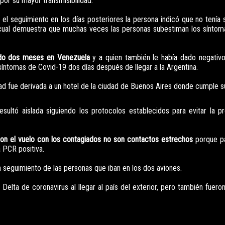
por su mayor transmisibilidad.
 el seguimiento en los días posteriores la persona indicó que no tenía 
, lo cual demuestra que muchas veces las personas subestiman los sínto
ado dos meses en Venezuela
y a quien también le había dado negativ
síntomas de Covid-19 dos días después de llegar a la Argentina.
dad fue derivada a un hotel de la ciudad de Buenos Aires donde cumple su
ultó aislada siguiendo los protocolos establecidos para evitar la p
on el vuelo con los contagiados no son contactos estrechos
porque p
a PCR positiva.
n seguimiento de las personas que iban en los dos aviones.
Delta de coronavirus al llegar al país del exterior, pero también fuero