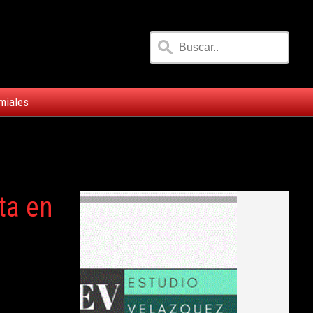
miales
ta en