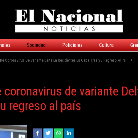
nales
Sociedad
Policiales
Cultura
Gre
e Coronavirus De Variante Delta En Residentes En Caba Tras Su Regreso Al Pai
/
coronavirus de variante Del
u regreso al país