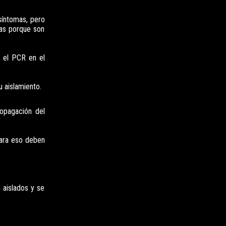
síntomas, pero
mas porque son
o el PCR en el
 aislamiento.
ropagación del
ara eso deben
n aislados y se