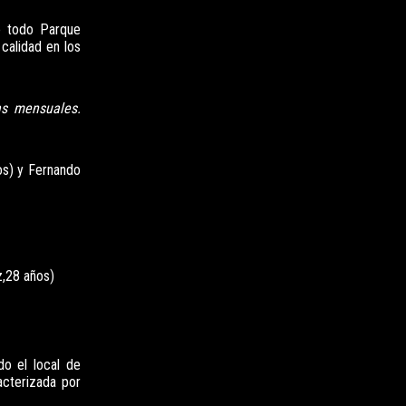
de todo Parque
calidad en los
as mensuales.
os) y Fernando
,28 años)
do el local de
cterizada por