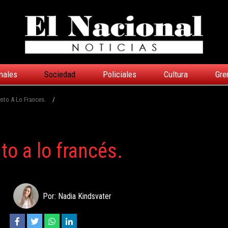
nales
Sociedad
Policiales
Cultura
Gre
nto A Lo Frances.
/
o a lo francés.
Por: Nadia Kindsvater