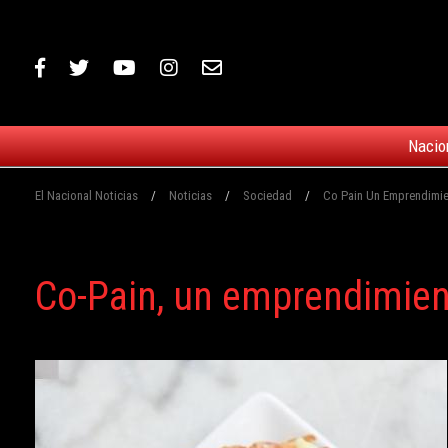
Nacio
El Nacional Noticias
/
Noticias
/
Sociedad
/
Co Pain Un Emprendimie
Co-Pain, un emprendimient