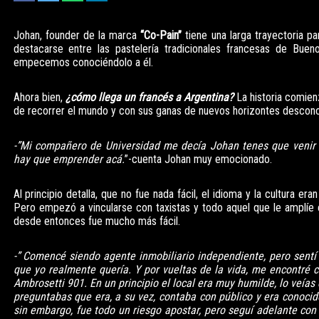
Johan, founder de la marca
“Co-Pain”
tiene una larga trayectoria pa
destacarse entre las pastelería tradicionales francesas de Buen
empecemos conociéndolo a él.
Ahora bien,
¿cómo llega un francés a Argentina?
La historia comien
de recorrer el mundo y con sus ganas de nuevos horizontes descono
-”Mi compañero de Universidad me decía Johan tenes que venir 
hay que emprender acá.
”-cuenta Johan muy emocionado.
Al principio detalla, que no fue nada fácil, el idioma y la cultura eran
Pero empezó a vincularse con taxistas y todo aquel que le amplíe e
desde entonces fue mucho más fácil.
-” Comencé siendo agente inmobiliario independiente, pero sentí
que yo realmente quería. Y por vueltas de la vida, me encontré c
Ambrosetti 901. En un principio el local era muy humilde, lo veías 
preguntabas que era, a su vez, contaba con público y era conocido
sin embargo, fue todo un riesgo apostar, pero seguí adelante con 