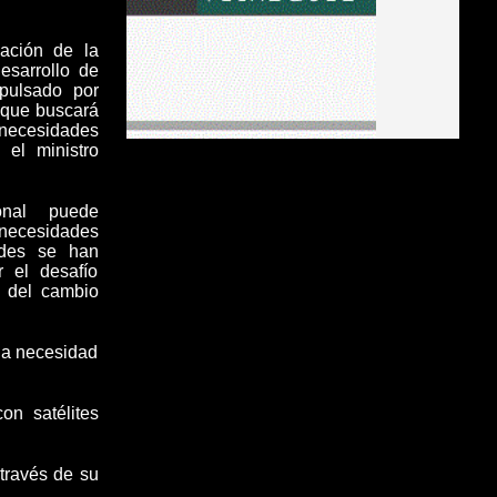
vación de la
esarrollo de
ulsado por
 que buscará
necesidades
 el ministro
onal puede
s necesidades
des se han
 el desafío
s del cambio
la necesidad
on satélites
 través de su