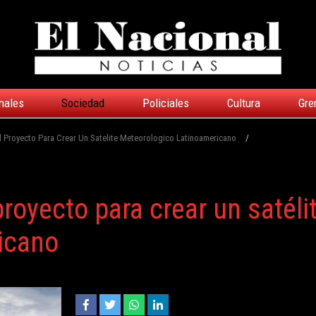
nales
Sociedad
Policiales
Cultura
Gre
el Proyecto Para Crear Un Satelite Meteorologico Latinoamericano
/
proyecto para crear un satéli
icano