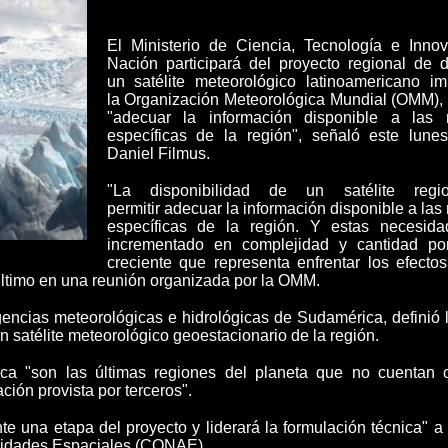
El Ministerio de Ciencia, Tecnología e Inno
Nación participará del proyecto regional de d
un
satélite meteorológico latinoamericano
imp
la
Organización Meteorológica Mundial (OMM)
,
"adecuar la información disponible a las 
específicas de la región", señaló este lunes
Daniel Filmus.
"La disponibilidad de un satélite regi
permitir
adecuar la información disponible a la
específicas de la región.
Y estas necesida
incrementado en complejidad y cantidad por
creciente que representa enfrentar los efecto
s último en una reunión organizada por la OMM.
gencias meteorológicas e hidrológicas de Sudamérica, definió 
un satélite meteorológico geoestacionario de la región.
ca "son las últimas regiones del planeta que no cuentan c
ción provista por terceros".
e una etapa del proyecto y liderará la formulación técnica" a
vidades Espaciales (CONAE).