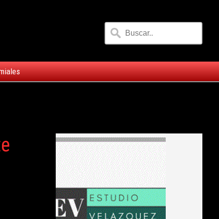
miales
te