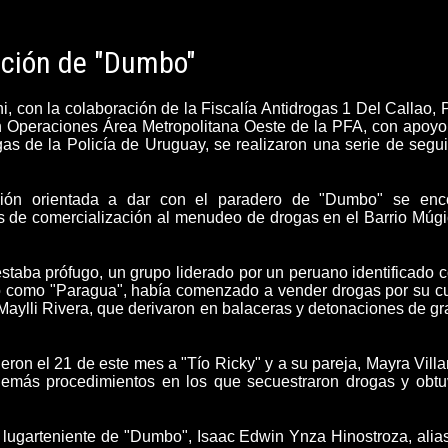
ención de "Dumbo"
ni
, con la colaboración de la Fiscalía Antidrogas 1 Del Callao, 
ón Operaciones Área Metropolitana Oeste de la PFA, con apoyo
gas de la Policía de Uruguay, se realizaron una serie de seg
gación orientada a dar con el paradero de "Dumbo" se enc
es de comercialización al menudeo de drogas en el Barrio Múg
taba prófugo, un grupo liderado por un peruano identificado
do como "Paragua",
había comenzado a vender drogas por su c
 Maylli Rivera, que derivaron en balaceras y detonaciones de g
eron el 21 de este mes a "Tío Ricky" y a su pareja, Mayra Villa
demás
procedimientos
en los que
secuestraron drogas y obtu
l lugarteniente de "Dumbo", Isaac Edwin Ynza Hinostroza, alia