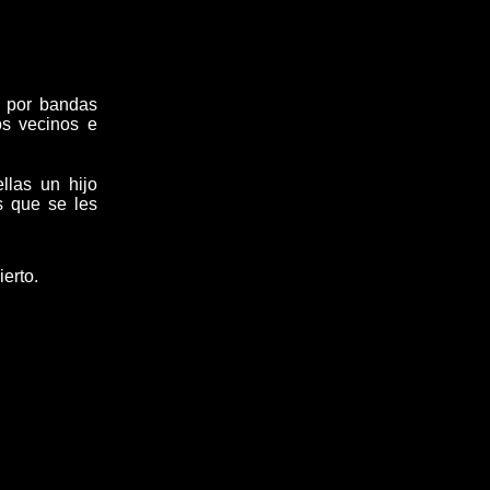
s por bandas
os vecinos e
llas un hijo
s que se les
ierto
.