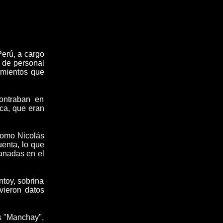
Perú, a cargo
 de personal
uimientos que
ontraban en
ica
, que eran
 como
Nicolás
uenta
, lo que
ranadas en el
ntoy, sobrina
vieron datos
s "Manchay",