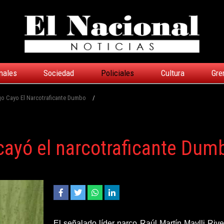
nales
Sociedad
Policiales
Cultura
Gre
go Cayo El Narcotraficante Dumbo
/
cayó el narcotraficante Dum
El señalado líder narco Raúl Martín Maylli Riv