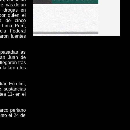
ce más de un
e drogas en
por quien el
sa de cinco
n Lima, Perú,
cía Federal
aron fuentes
 pasadas las
 San Juan de
 llegaron
tras
tallaron los
lián Ercolini,
e sustancias
tea 11- en el
narco periano
nto el 24 de