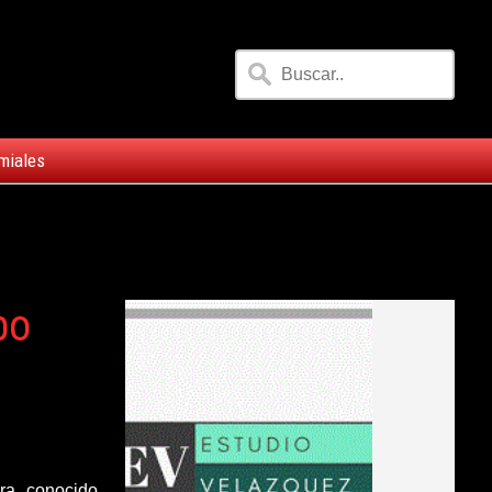
miales
bo
era, conocido