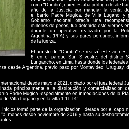
como "Dumbo"
, quien estaba prófugo desde ha
año de la Justicia por manejar la venta d
el
barrio Padre Mugica
, de Villa Lugano, y 
Gobierno nacional ofrecía una recompen
millones de pesos, fue
detenido
este viernes e
durante un operativo realizado por la Poli
Argentina (PFA) y sus pares peruanos, inform
de la fuerza.
El arresto de "Dumbo" se realizó este viernes,
6, en el parque San Silvestre, del distrito
Lurigancho, en
Lima
, hasta donde los federales
anza desde Argentina
, previo paso por Montevideo, Uruguay, de
 internacional desde mayo e 2021
, dictado por el juez federal Ju
inada principalmente a la distribución y comercialización d
 barrio Padre Mugica -especialmente en inmediaciones de la Pla
 de Villa Lugano y en la villa 1-11-14".
 inicios formó parte de la organización liderada por el capo 
 "al menos desde noviembre de 2018 y hasta su desbaratamie
antes.