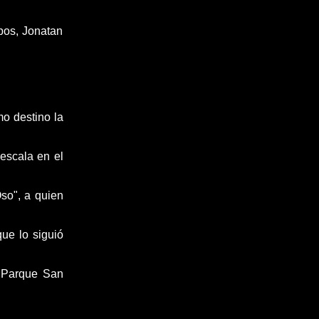
bos, Jonatan
mo destino la
escala en el
Oso"
, a quien
 que
lo siguió
el Parque San