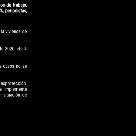
os de trabajo,
%, periodistas,
 la vivienda de
nte 2020, el 5%
os casos no se
desprotección.
se implemente
n situación de