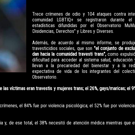
Trece crímenes de odio y 104 ataques contra inte
comunidad LGBTIQ+ se registraron durante el
estadísticas difundidas por el Observatorio MuM
Disidencias, Derechos" y Libres y Diverses.
Además, de acuerdo al mismo informe, se produj
travesticidios sociales, que son
"el conjunto de excl
dan hacia la comunidad travesti trans",
como expulsió
dificultad para acceder al sistema salud, educación 
llevan a la precariedad del bienestar y a la re
expectativa de vida de los integrantes del colecti
Observatorio.
las víctimas eran travestis y mujeres trans; el 26%, gays/maricas; el 9%
ímenes, el 84% fue por violencia psicológica; el 52% fue por violencia 
cia y, de ese total, el 38% necesitó de atención médica mientras que el