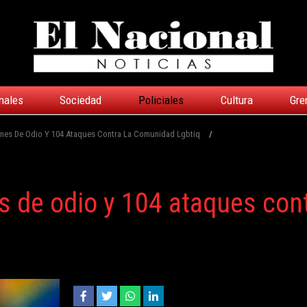
nales
Sociedad
Policiales
Cultura
Gre
enes De Odio Y 104 Ataques Contra La Comunidad Lgbtiq
/
s de odio y 104 ataques cont