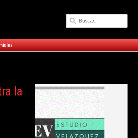
miales
ra la