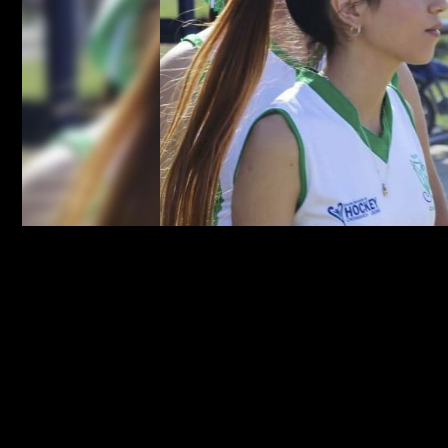
Brenda Micaela Gordillo fue asesinada la madrugada del 1 de ma
El femicidio de Brenda Micaela Gordillo
Según la investigación,
el hecho ventilado en el debate ocurrió 
de marzo de 2020, cuando Vera Menem llevó a un departame
situado en la calle Maestro Quiroga, frente a la Univers
Catamarca, en la capital provincial y propiedad de su abuela, a
(24).