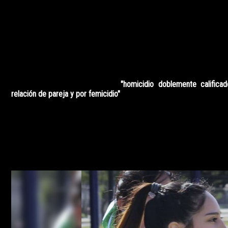
La justicia de Catamarca condenó este viernes a prisión perpet
Brenda Micaela Gordillo, la joven que en marzo de 2020 fue
pareja en la capital provincial, informaron fuentes judiciales.
Luego de siete días de debate, el tribunal de la Cámara Penal 
los jueces Fernando Esteban, Mauricio Navarro Foressi y Carlo
"homicidio doblemente califica
a Nain Vera Menem (21) por
relación de pareja y por femicidio"
.