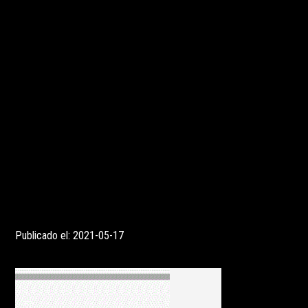
También Costilla se mostró satisfecho por la resolución judicial:
que trabajamos del minuto uno: que se haga justicia y se pene l
persona. No dudaba del tribunal, los argumentos de la defensa 
estrategia", dijo a la prensa local.
La defensa
Por otra parte, el abogado de la defensa, Gonzalo Ferraras, en 
realizado durante la jornada de ayer había solicitado al tr
agravantes de relación de pareja y femicidio y que Vera Menem 
una pena de 16 años.
Durante la lectura de la sentencia, militantes de agrupaciones fe
conocidos de Brenda se apostaron frente al edificio judicial 
acompañar a la familia de de la joven asesinada.
Publicado el: 2021-05-17