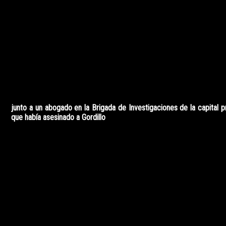
En ese sitio, Vera mantuvo una violenta discusión con la joven
asfixia con un trapo en la boca.
Luego de cometer el femicidio, Vera decidió deshacerse del cu
una parrilla y, desmembrado por el fuego, abandonó una parte
vecino al departamento y otra a un costado de la ruta provincial 4
quebrada del río El Tala.
El hecho se descubrió recién el día siguiente a la tarde, cuand
junto a un abogado en la Brigada de Investigaciones de la capital p
que había asesinado a Gordillo
luego de mantener una violenta disc
"Quiero pedir mis mas sinceras disculpas a la familia de B
sociedad en general", dijo Vera Menem antes de conocer el fallo.
De manera unánime, los jueces condenaron al joven a la pena de
al hallarlo culpable del delito de "homicidio doblemente calific
relación de pareja y por femicidio".