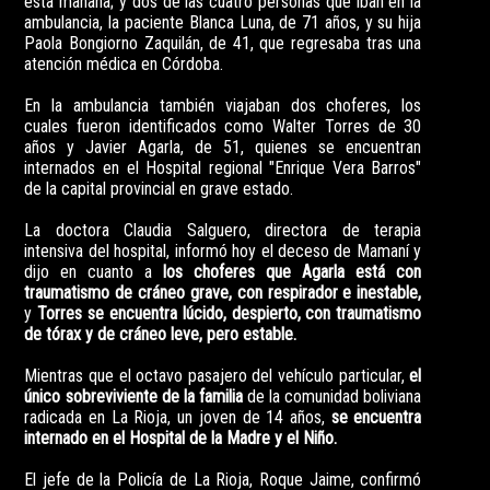
esta mañana; y dos de las cuatro personas que iban en la
ambulancia, la paciente Blanca Luna, de 71 años, y su hija
Paola Bongiorno Zaquilán, de 41, que regresaba tras una
atención médica en Córdoba.
En la ambulancia también viajaban dos choferes, los
cuales fueron identificados como Walter Torres de 30
años y Javier Agarla, de 51, quienes se encuentran
internados en el Hospital regional "Enrique Vera Barros"
de la capital provincial en grave estado.
La doctora Claudia Salguero, directora de terapia
intensiva del hospital, informó hoy el deceso de Mamaní y
dijo en cuanto a
los choferes que Agarla está con
traumatismo de cráneo grave, con respirador e inestable,
y
Torres se encuentra lúcido, despierto, con traumatismo
de tórax y de cráneo leve, pero estable.
Mientras que el octavo pasajero del vehículo particular,
el
único sobreviviente de la familia
de la comunidad boliviana
radicada en La Rioja, un joven de 14 años,
se encuentra
internado en el Hospital de la Madre y el Niño.
El jefe de la Policía de La Rioja, Roque Jaime, confirmó