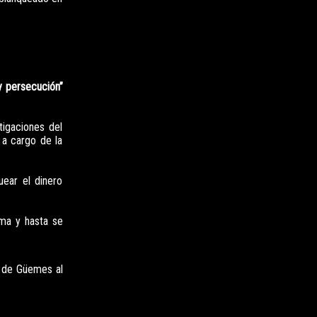
y persecución”
tigaciones del
 a cargo de la
uear el dinero
ama y hasta se
s de Güemes al