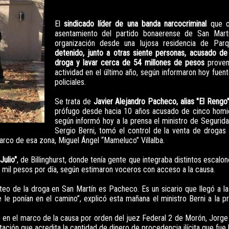
El
sindicado líder de una banda narcocriminal
que o
asentamiento del partido bonaerense de San Martín
organización desde una lujosa residencia de Parq
detenido, junto a otras siente personas, acusado de
droga y lavar cerca de 54 millones de pesos
proven
actividad en el último año, según informaron hoy fuent
policiales.
Se trata de
Javier Alejandro Pacheco, alias "El Rengo
prófugo desde hacia 10 años acusado de cinco homic
según informó hoy a la prensa el ministro de Segurid
Sergio Berni, tomó el control de la venta de drogas
arco de esa zona, Miguel Ángel “Mameluco” Villalba.
Julio"
, de Billinghurst, donde tenía gente que integraba distintos escalo
0 mil pesos por día, según estimaron voceros con acceso a la causa.
teo de la droga en San Martín es Pacheco. Es un sicario que llegó a la
 le ponían en el camino”, explicó esta mañana el ministro Berni a la p
ras en el marco de la causa por orden del juez Federal 2 de Morón, Jorg
ación que acredita la cantidad de dinero de procedencia ilícita que fue