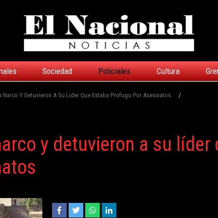
nales
Sociedad
Policiales
Cultura
Gre
 Narco Y Detuvieron A Su Lider Que Estaba Profugo Por Asesinatos.
/
rco y detuvieron a su líder
natos