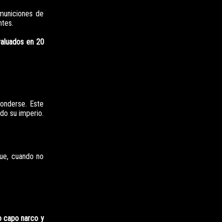
 municiones de
ntes.
valuados en 20
conderse. Este
do su imperio.
que, cuando no
do capo narco y