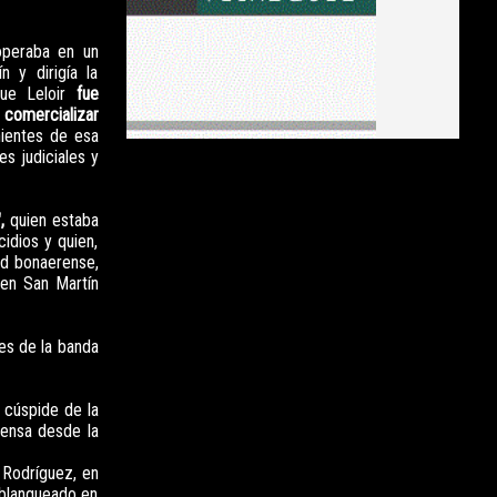
peraba en un
 y dirigía la
ue Leloir
fue
 comercializar
ientes de esa
es judiciales y
",
quien estaba
idios y quien,
ad bonaerense,
 en San Martín
nes de la banda
 cúspide de la
rensa desde la
e Rodríguez, en
 blanqueado en