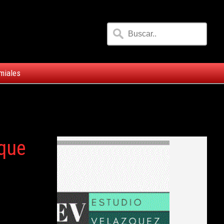
miales
 que