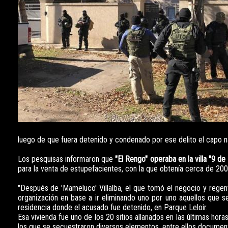
luego de que fuera detenido y condenado por ese delito el capo n
Los pesquisas informaron que
"El Rengo" operaba en la villa "9 de 
para la venta de estupefacientes, con la que obtenía cerca de 20
"Después de 'Mameluco' Villalba, el que tomó el negocio y regen
organización en base a ir eliminando uno por uno aquellos que se
residencia donde el acusado fue detenido, en Parque Leloir.
Esa vivienda fue uno de los 20 sitios allanados en las últimas ho
los que se secuestraron diversos elementos, entre ellos document