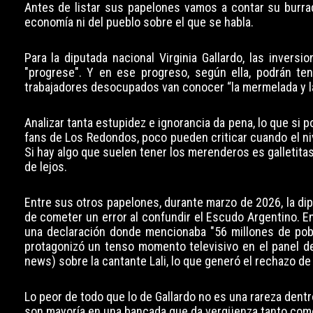
Antes de listar sus papelones vamos a contar su burrad
economía ni del pueblo sobre el que se habla.
Para la diputada nacional Virginia Gallardo, las invers
"progrese". Y en ese progreso, según ella, podrán ten
trabajadores desocupados van conocer “la mermelada y l
Analizar tanta estupidez e ignorancia da pena, lo que si 
fans de Los Redondos, poco pueden criticar cuando el ni
Si hay algo que suelen tener los merenderos es galletita
de lejos.
Entre sus otros papelones, durante marzo de 2026, la dip
de cometer un error al confundir el Escudo Argentino. E
una declaración donde mencionaba "56 millones de pobre
protagonizó un tenso momento televisivo en el panel de
news) sobre la cantante Lali, lo que generó el rechazo de 
Lo peor de todo que lo de Gallardo no es una rareza dentro 
son mayoría en una bancada que da vergüenza tanto como