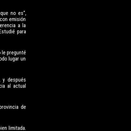
 que no es”,
 con emisión
erencia a la
Estudié para
o le pregunté
todo lugar un
s, y después
ia al actual
provincia de
ien limitada.