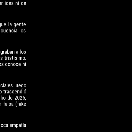
r idea ni de
que la gente
ecuencia los
igraban a los
 tristísimo.
los conoce ni
ociales luego
o trascendió
lio de 2025,
 falsa (fake
 poca empatía