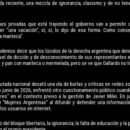
a reciente, una mezcla de ignorancia, clasismo y de no tene
iones privadas que está trayendo el gobierno van a permitir 
er “una vacación”, sí, sí, lo dijo de esa forma. Como cons
a manteca”.
podemos decir que los lúcidos de la derecha argentina que den
vel de dicción y de desconocimiento de sus representantes es
s y pan con manteca o mermelada, pero se ve que Gallardo no 
utada nacional desató una ola de burlas y críticas en redes s
n junio de 2026, enfrentó otro cuestionamiento público cuand
s" en el contexto previo a la gestión de Javier Milei. En ju
 "Mujeres Argentinas" al difundir y defender una información
los usuarios en internet.
del bloque libertario, la ignorancia, la falta de educación y la
 el propio presidente.