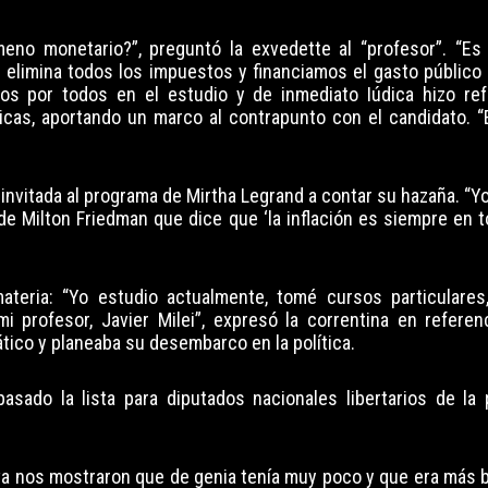
eno monetario?”, preguntó la exvedette al “profesor”. “Es
no elimina todos los impuestos y financiamos el gasto público
os por todos en el estudio y de inmediato Iúdica hizo ref
icas, aportando un marco al contrapunto con el candidato. “
nvitada al programa de Mirtha Legrand a contar su hazaña. “Y
 de Milton Friedman que dice que ‘la inflación es siempre en 
ateria: “Yo estudio actualmente, tomé cursos particulare
 profesor, Javier Milei”, expresó la correntina en referenc
tico y planeaba su desembarco en la política.
asado la lista para diputados nacionales libertarios de la 
iva nos mostraron que de genia tenía muy poco y que era más b