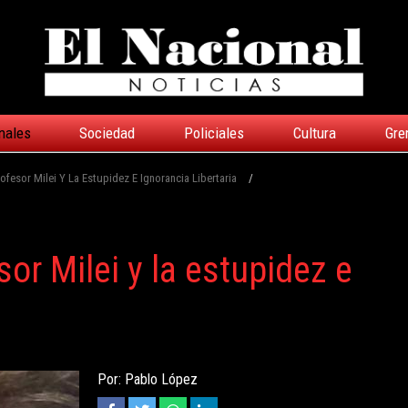
nales
Sociedad
Policiales
Cultura
Gre
ofesor Milei Y La Estupidez E Ignorancia Libertaria
/
sor Milei y la estupidez e
Por: Pablo López