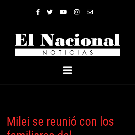
Nacionales
Nacionales
×
×
Sociedad
Sociedad
Policiales
Policiales
Cultura
Cultura
Gremiales
Gremiales
Milei se reunió con los