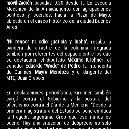
movilización
pasadas 9.30 desde la Ex Escuela
Mecánica de la Armada, junto con agrupaciones
políticas y sociales, hacia la Plaza de Mayo,
ubicada en el casco histórico de la ciudad Buenos
Aires.
“Ni rencor ni odio: justicia y lucha”
, rezaba la
bandera de arrastre de la columna integrada
también por referentes del espacio entre los que
se destacaron el diputado
Máximo Kirchne
r; el
senador
Eduardo
“
Wado
”
de Pedro
; la intendenta
de Quilmes,
Mayra Mendoza
, y el dirigente del
MTE,
Juan
Grabois.
En declaraciones periodística, Kirchner también
cargó contra el Gobierno y la postura del
oficialismo contra el Día de la Memoria: “Desde la
primera magistratura del Estado se pone en duda
la tragedia argentina. Creo que eso nunca es
bueno. Hay una situación de desprecio no solo
por el pasado, las torturas, sino por el presente