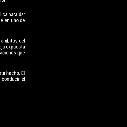
lica para dar
se en uno de
s ámbitos del
eja expuesta
tuaciones que
stá hecho. El
 conducir el