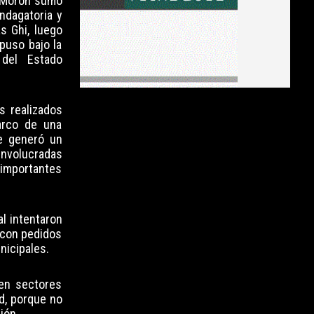
de Morón sumó
indagatoria y
s Ghi, luego
puso bajo la
del Estado
s realizados
arco de una
e generó un
involucradas
 importantes
al intentaron
 con pedidos
nicipales.
ven sectores
d, porque no
ión.