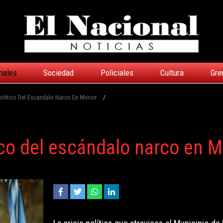
nales
Sociedad
Policiales
Cultura
Gre
Politico Del Escandalo Narco En Moron
/
tico del escándalo narco en 