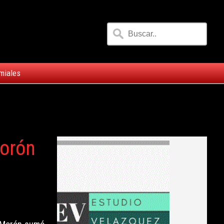
miales
Morón