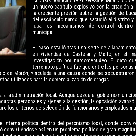
La crisis política que atraviesa el Municipio 
un nuevo capítulo explosivo con la citación a 
la creciente presión sobre la gestión de Luca
del escándalo narco que sacudió al distrito y 
lupa los mecanismos de control dentro 
municipal.
El caso estalló tras una serie de allanamiento
en viviendas de Castelar y Merlo, en el m
investigación por narcomenudeo. El dato qu
terremoto político fue que entre las personas 
ipio de Morón, vinculada a una causa donde se secuestraron
tos utilizados para la comercialización de drogas.
ra la administración local. Aunque desde el gobierno municip
uctas personales y ajenas a la gestión, la oposición avanzó
bre los criterios de selección de funcionarios y empleados mu
 interna política dentro del peronismo local, donde convi
ó convirtiéndose así en un problema político de gran magnitu
ue también reactiva disputas internas y tensiones con la oposic