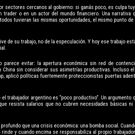
r sectores cercanos al gobierno: si ganás poco, es culpa tuy
n trader o en un actor del mundo financiero. Una narrativa q
 todos tuvieran las mismas oportunidades, el mismo punto de 
vive de su trabajo, no de la especulación. Y hoy ese trabajo es
al.
 parece evitar: la apertura económica sin red de contenc
n China sin considerar sus asimetrías productivas. Incluso e
p, aplicó políticas fuertemente proteccionistas puertas aden
e el trabajador argentino es “poco productivo”. Un argumento 
d que resista salarios que no cubren necesidades básicas ni
 profundo que una crisis económica: una bomba social. Cuando
 rinde y cuando encima se responsabiliza al propio trabajador