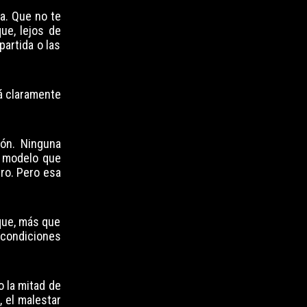
a. Que no te
ue, lejos de
partida o las
tá claramente
ión. Ninguna
l modelo que
tro. Pero esa
que, más que
 condiciones
 la mitad de
, el malestar