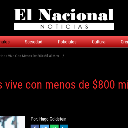
nales
Sociedad
Policiales
Cultura
Gre
tinos Vive Con Menos De 800 Mil Al Mes
/
s vive con menos de $800 mi
Por: Hugo Goldstein