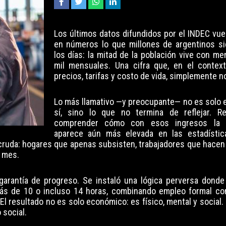
Los últimos datos difundidos por el INDEC vue
en números lo que millones de argentinos s
los días: la mitad de la población vive con m
mil mensuales. Una cifra que, en el contex
precios, tarifas y costo de vida, simplemente n
Lo más llamativo —y preocupante— no es solo 
sí, sino lo que no termina de reflejar. Res
comprender cómo con esos ingresos la 
aparece aún más elevada en las estadística
 cruda: hogares que apenas subsisten, trabajadores que hacen
e mes.
 garantía de progreso. Se instaló una lógica perversa donde
más de 10 o incluso 14 horas, combinando empleo formal c
El resultado no es solo económico: es físico, mental y social.
 social.