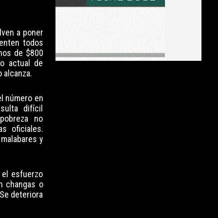
lven a poner
ienten todos
enos de $800
to actual de
o alcanza.
el número en
ulta difícil
pobreza no
s oficiales.
 malabares y
 el esfuerzo
on changas o
 Se deteriora