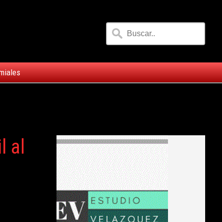
miales
l al