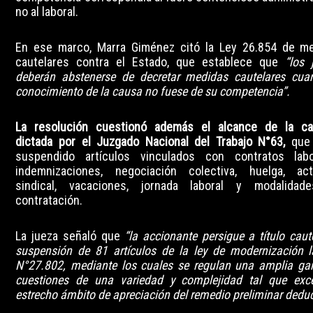
no al laboral.
En ese marco, Marra Giménez citó la Ley 26.854 de m
cautelares contra el Estado, que establece que
“los 
deberán abstenerse de decretar medidas cautelares cua
conocimiento de la causa no fuese de su competencia”.
La resolución cuestionó además el alcance de la ca
dictada por el Juzgado Nacional del Trabajo N°63,
que 
suspendido artículos vinculados con contratos labo
indemnizaciones, negociación colectiva, huelga, act
sindical, vacaciones, jornada laboral y modalidad
contratación.
La jueza señaló que
“la accionante persigue a título caute
suspensión de 81 artículos de la ley de modernización l
N°27.802, mediante los cuales se regulan una amplia g
cuestiones de una variedad y complejidad tal que exc
estrecho ámbito de apreciación del remedio preliminar deduc