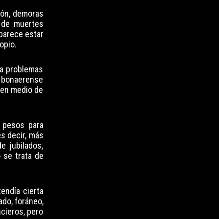
ión, demoras
 de muertes
 parece estar
opio.
ga problemas
l bonaerense
 en medio de
e pesos para
es decir, más
 jubilados,
 se trata de
endía cierta
do, foráneo,
ncieros, pero