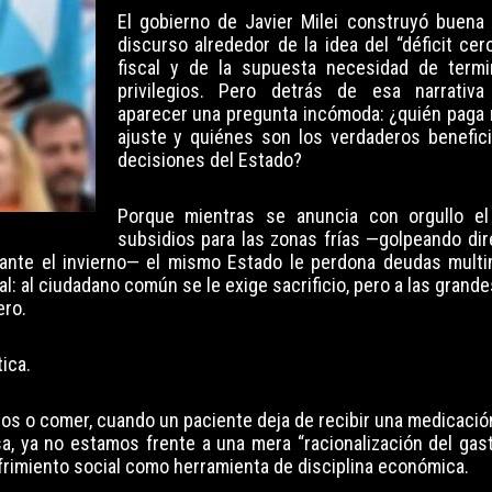
El gobierno de Javier Milei construyó buena
discurso alrededor de la idea del “déficit cer
fiscal y de la supuesta necesidad de termi
privilegios. Pero detrás de esa narrativ
aparecer una pregunta incómoda: ¿quién paga 
ajuste y quiénes son los verdaderos benefici
decisiones del Estado?
Porque mientras se anuncia con orgullo el
subsidios para las zonas frías —golpeando di
rante el invierno— el mismo Estado le perdona deudas multim
l: al ciudadano común se le exige sacrificio, pero a las gran
ero.
ica.
ios o comer, cuando un paciente deja de recibir una medicació
a, ya no estamos frente a una mera “racionalización del gas
ufrimiento social como herramienta de disciplina económica.