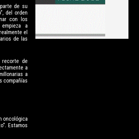
 parte de su
o”, del orden
nar con los
a empieza a
realmente el
arios de las
 recorte de
rectamente a
illonarias a
des compañías
n oncológica
to”. Estamos