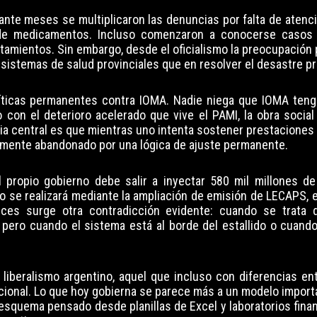
ante meses se multiplicaron las denuncias por falta de atenc
 de medicamentos. Incluso comenzaron a conocerse casos
ratamientos. Sin embargo, desde el oficialismo la preocupación
sistemas de salud provinciales que en resolver el desastre pr
ríticas permanentes contra IOMA. Nadie niega que IOMA ten
o con el deterioro acelerado que vive el PAMI, la obra socia
ia central es que mientras uno intenta sostener prestaciones
ctamente abandonado por una lógica de ajuste permanente.
l propio gobierno debe salir a inyectar 580 mil millones d
o se realizará mediante la ampliación de emisión de LECAPS, 
es surge otra contradicción evidente: cuando se trata de
 pero cuando el sistema está al borde del estallido o cuando
 liberalismo argentino, aquel que incluso con diferencias ent
cional. Lo que hoy gobierna se parece más a un modelo importa
esquema pensado desde planillas de Excel y laboratorios fina