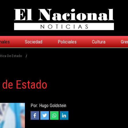
nales
Sociedad
Policiales
Cultura
Gre
tica De Estado
/
 de Estado
Por: Hugo Goldstein