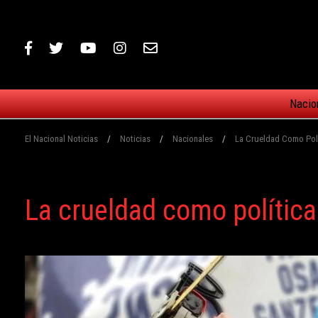
Nacio
El Nacional Noticias
/
Noticias
/
Nacionales
/
La Crueldad Como Poli
La crueldad como política