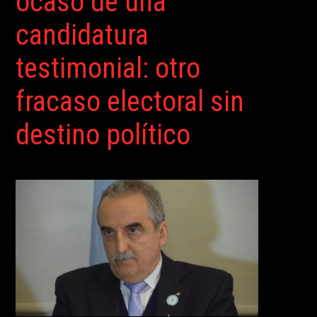
ocaso de una
candidatura
testimonial: otro
fracaso electoral sin
destino político