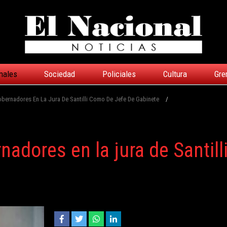
nales
Sociedad
Policiales
Cultura
Gre
obernadores En La Jura De Santilli Como De Jefe De Gabinete
/
adores en la jura de Santill