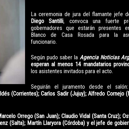
La
ceremonia de jura
del flamante jefe d
Diego Santilli
, convoca una fuerte pr
gobernadores que estarán presentes e
Blanco de Casa Rosada para la asu
funcionario.
Según pudo saber la
Agencia Noticias Arg
esperan al menos 14 mandatarios provin
los asistentes invitados para el acto.
Seguirán el juramento desde el saló
dés (Corrientes); Carlos Sadir (Jujuy); Alfredo Cornejo 
arcelo Orrego (San Juan); Claudio Vidal (Santa Cruz); Os
enz (Salta); Martín Llaryora (Córdoba) y el jefe de gobie