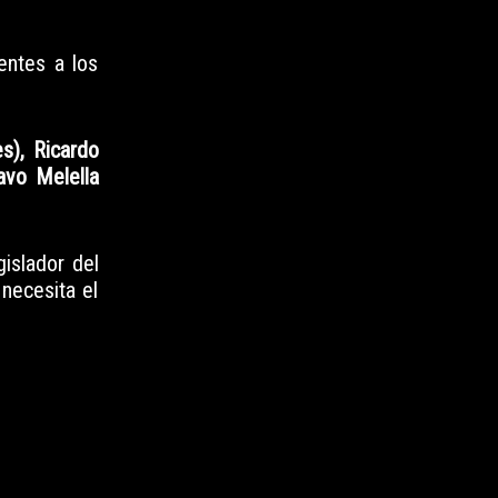
entes a los
es), Ricardo
avo Melella
gislador del
 necesita el