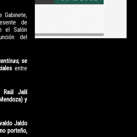
e Gabinete,
esente de
n el Salón
nción del
entinas
, se
ciales
entre
n:
Raúl Jalil
(Mendoza) y
valdo Jaldo
rno porteño,