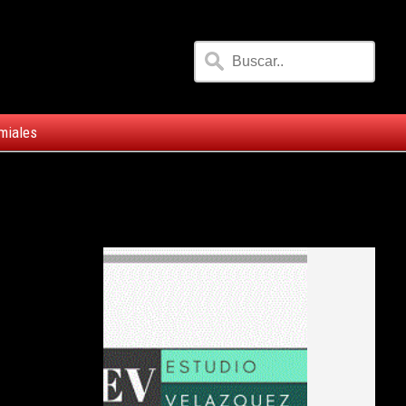
miales
i