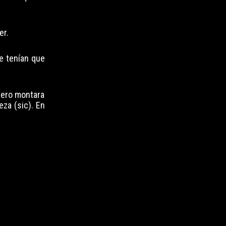
er.
e tenían que
mero montara
za (sic). En