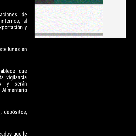
taciones de
internos, al
exportación y
ste lunes en
tablece que
a vigilancia
ís y serán
Alimentario
, depósitos,
icados que le