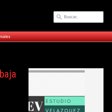
miales
 baja