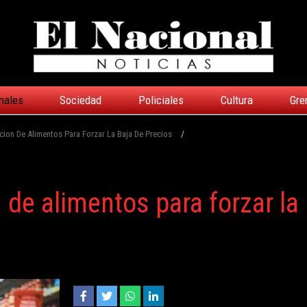
nales
Sociedad
Policiales
Cultura
Gre
acion De Alimentos Para Forzar La Baja De Precios
/
n de alimentos para forzar la