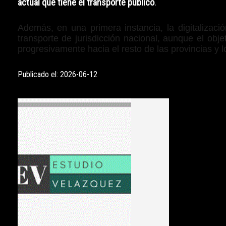
actual que tiene el transporte público
.
Además, en una primera instancia, la digitalizac
transporte de jurisdicción nacional, aunque el obje
progresivamente hacia el resto de las provincias y l
Publicado el: 2026-06-12