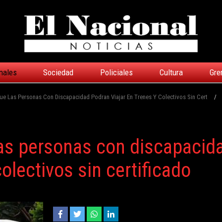
nales
Sociedad
Policiales
Cultura
Gre
ue Las Personas Con Discapacidad Podran Viajar En Trenes Y Colectivos Sin Cert
/
las personas con discapacid
colectivos sin certificado