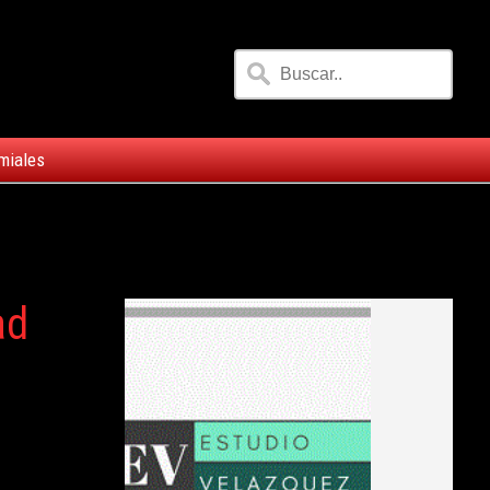
miales
ad