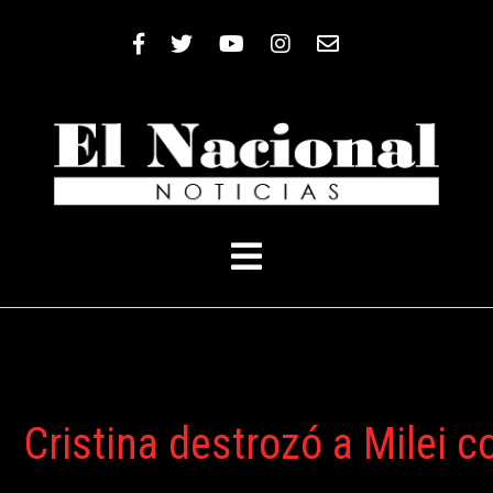
Nacional
Nacional
Socieda
Socieda
Policial
Policial
Cultura
Cultura
Gremial
Gremial
Cristina destrozó a Milei 