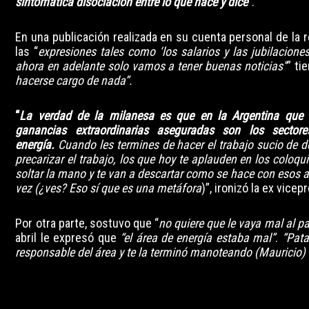
sintomática disociación entre lo que hace y dice
”.
En una publicación realizada en su cuenta personal de la r
las “
expresiones tales como ‘los salarios y las jubilaciones
ahora en adelante solo vamos a tener buenas noticias'’
” t
hacerse cargo de nada”.
“
La verdad de la milanesa es que en la Argentina que 
ganancias extraordinarias aseguradas son los sectore
energía.
Cuando les termines de hacer el trabajo sucio de de
precarizar el trabajo, los que hoy te aplauden en los coloq
soltar la mano y te van a descartar como se hace con esos 
vez (¿ves? Eso sí que es una metáfora
)”, ironizó la ex vicep
Por otra parte, sostuvo que “
no quiere que le vaya mal al pa
abril le expresó que
“el área de energía estaba mal”
.
“Pata
responsable del área y te la terminó manoteando (Mauricio)