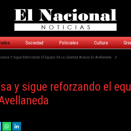
nales
Sociedad
Policiales
Cultura
Gre
escansa Y Sigue Reforzando El Equipo De La Libertad Avanza En Avellaneda
/
nsa y sigue reforzando el eq
 Avellaneda