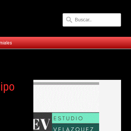
miales
uipo