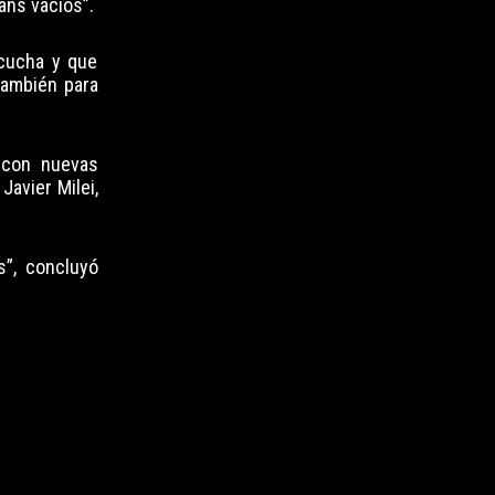
ans vacíos”.
scucha y que
también para
 con nuevas
Javier Milei,
s”, concluyó