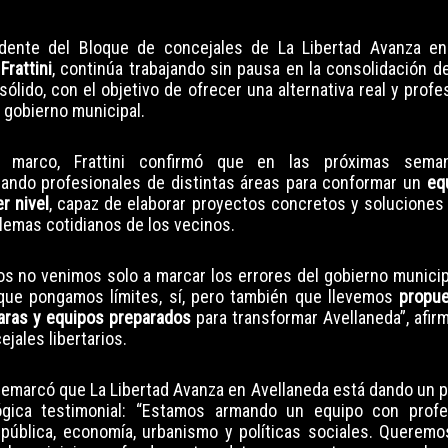
idente del Bloque de concejales de La Libertad Avanza en
Frattini
, continúa trabajando sin pausa en la consolidación d
 sólido, con el objetivo de ofrecer una alternativa real y profe
l gobierno municipal.
 marco, Frattini confirmó que en las próximas seman
rando profesionales de distintas áreas para conformar un
eq
r nivel
, capaz de elaborar proyectos concretos y soluciones 
lemas cotidianos de los vecinos.
s no venimos solo a marcar los errores del gobierno municipa
que pongamos límites, sí, pero también que llevemos
propue
laras y equipos preparados
para transformar Avellaneda”, afirm
ejales libertarios.
 remarcó que La Libertad Avanza en Avellaneda está dando un 
ógica testimonial: “Estamos armando un equipo con profe
pública, economía, urbanismo y políticas sociales. Queremos