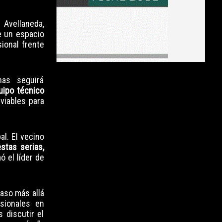
 Avellaneda,
e un espacio
sional frente
as seguirá
uipo técnico
viables para
l. El vecino
stas serias,
ó el líder de
paso más allá
sionales en
 discutir el