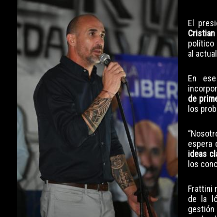
El pres
Cristian 
político
al actua
En ese
incorpo
de prime
los prob
“Nosotro
espera 
ideas c
los conc
Frattini
de la l
gestión 