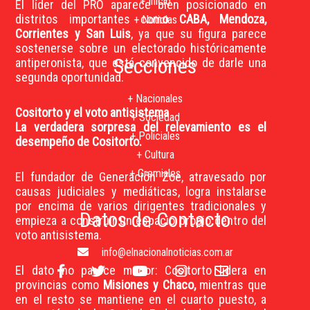
+ Inicio
El líder del PRO aparece bien posicionado en
distritos importantes com
o CABA, Mendoza,
+ Noticias
Corrientes y San Luis
, ya que su figura parece
sostenerse sobre un electorado históricamente
Secciones
antiperonista, que está convencido de darle una
segunda oportunidad.
+ Nacionales
Cositorto y el voto antisistema
+ Sociedad
La verdadera sorpresa del relevamiento es el
+ Policiales
desempeño de Cositorto.
+ Cultura
+ Gremiales
El fundador de Generación Zoe, atravesado por
causas judiciales y mediáticas, logra instalarse
por encima de varios dirigentes tradicionales y
Datos de Contacto
empieza a construir un espacio propio dentro del
voto antisistema.
info@elnacionalnoticias.com.ar
El dato no parece menor: Cositorto lidera en
provincias como
Misiones y Chaco,
mientras que
en el resto se mantiene en el cuarto puesto, a