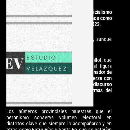
En varias provincias del interior, el oficialismo
todavía conserva fuerza, pero ya no aparece como
la potencia arrolladora que supo ser en 2023.
El fenómeno libertario sigue existiendo, aunque
empieza a mostrar síntomas de fatiga.
Ese contexto favorece la posición de Kicillof, que
parece estar llamado a ser la principal figura
opositora, por varias razones:
es el gobernador de
la provincia más grande, integra una fuerza con
posibilidades de ganar y sostiene un discurso
que cuestiona al gobierno y a las formas del
presidente.
Los números provinciales muestran que el
peronismo conserva volumen electoral en
distritos clave que siempre lo acompañaron y en
otros como Entre Ríos y Santa Fe, que se estarían