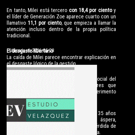
En tanto, Milei está tercero
con 18,4 por ciento
y
el líder de Generación Zoe aparece cuarto con un
llamativo
11,1 por ciento
, que empieza a llamar la
atención incluso dentro de la propia política
tradicional.
El desgaste libertario
Publicado el: 2026-05-28
La caída de Milei parece encontrar explicación en
el desgaste lógico de la gestión.
La inflación desaceleró, pero el costo social del
ajuste empieza a sentirse en sectores que
inicialmente acompañaron al experimento
libertario.
La promesa de ser potencia dentro de 35 años
comienza a chocar con una realidad áspera,
marcada por la caída del consumo, la pérdida de
empleo, la tensión social y la fatiga política.