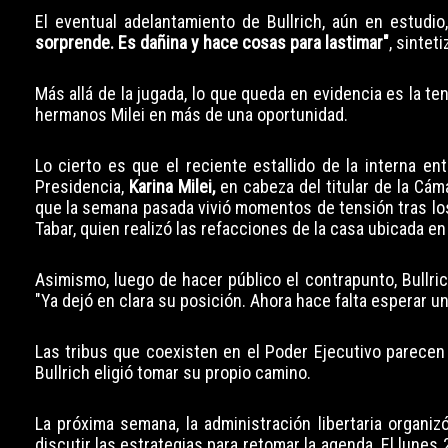
El eventual adelantamiento de Bullrich, aún en estudio,
sorprende. Es dañina y hace cosas para lastimar"
, sintet
Más allá de la jugada, lo que queda en evidencia es la te
hermanos Milei en más de una oportunidad.
Lo cierto es que el reciente estallido de la interna en
Presidencia,
Karina Milei,
en cabeza del titular de la Cám
que la semana pasada vivió momentos de tensión tras los
Tabar, quien realizó las refacciones de la casa ubicada en
Asimismo, luego de hacer público el contrapunto, Bullri
"Ya dejó en clara su posición. Ahora hace falta esperar 
Las tribus que coexisten en el Poder Ejecutivo parecen m
Bullrich eligió tomar su propio camino.
La próxima semana, la administración libertaria organi
discutir las estrategias para retomar la agenda. El lunes 