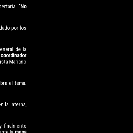
bertaria.
"No
ndado por los
eneral de la
o coordinador
ista Mariano
bre el tema.
n la interna,
y finalmente
ente la
mesa