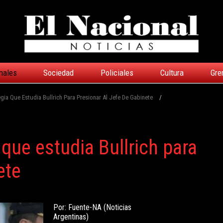
nales
Sociedad
Policiales
Cultura
Gre
gia Que Estudia Bullrich Para Presionar Al Jefe De Gabinete
/
 que estudia Bullrich para
ete
Por: Fuente-NA (Noticias
Argentinas)