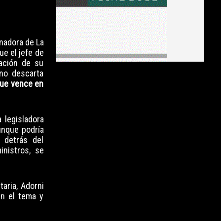
nadora de La
que el jefe de
tación de su
 no descarta
que vence en
la legisladora
unque podría
é detrás del
inistros, se
taria, Adorni
en el tema y