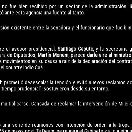
 no fue bien recibido por un sector de la administración li
izó ante esta agencia una fuente al tanto.
nsión existente entre la senadora y el funcionario que fue bli
tre el asesor presidencial,
Santiago Caputo,
y la secretaria g
ara de Diputados,
Martín Menem,
parece
darle aire al ministr
 movimientos en su causa a raíz de la declaración del contrat
 el country Indio Cuá.
ch prometió desescalar la tensión y evitó nuevos reclamos so
un tiempo prudencial", sostuvieron desde su entorno.
ultiplicarse. Cansada de reclamar la intervención de Milei e
zó una serie de reuniones con intención de orden a la tropa 
25 de mayo, post Te Deum, se reunirá el Gabinete y al día sigui