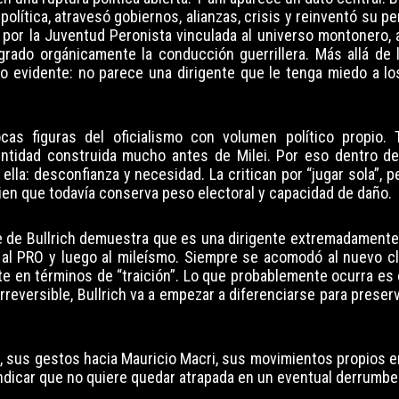
 política, atravesó gobiernos, alianzas, crisis y reinventó su per
por la Juventud Peronista vinculada al universo montonero, a
ado orgánicamente la conducción guerrillera. Más allá de l
o evidente: no parece una dirigente que le tenga miedo a los
as figuras del oficialismo con volumen político propio. 
entidad construida mucho antes de Milei. Por eso dentro de
lla: desconfianza y necesidad. La critican por “jugar sola”, 
en que todavía conserva peso electoral y capacidad de daño.
nte de Bullrich demuestra que es una dirigente extremadament
 al PRO y luego al mileísmo. Siempre se acomodó al nuevo cli
te en términos de “traición”. Lo que probablemente ocurra es 
reversible, Bullrich va a empezar a diferenciarse para preser
, sus gestos hacia Mauricio Macri, sus movimientos propios en
icar que no quiere quedar atrapada en un eventual derrumbe l