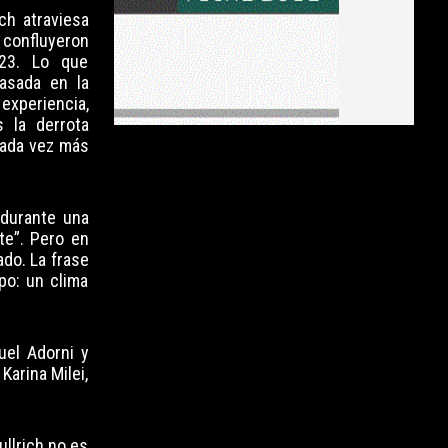
ich atraviesa
confluyeron
023. Lo que
asada en la
experiencia,
s la derrota
cada vez más
 durante una
te”. Pero en
ado. La frase
po: un clima
uel Adorni y
Karina Milei,
ullrich no es