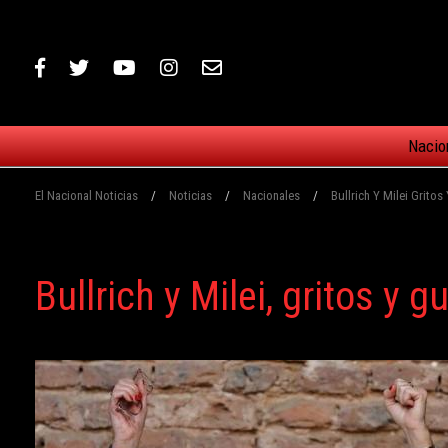
Nacio
El Nacional Noticias
/
Noticias
/
Nacionales
/
Bullrich Y Milei Gritos
Bullrich y Milei, gritos y gu