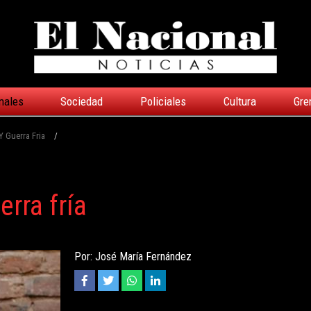
nales
Sociedad
Policiales
Cultura
Gre
 Y Guerra Fria
/
erra fría
Por: José María Fernández