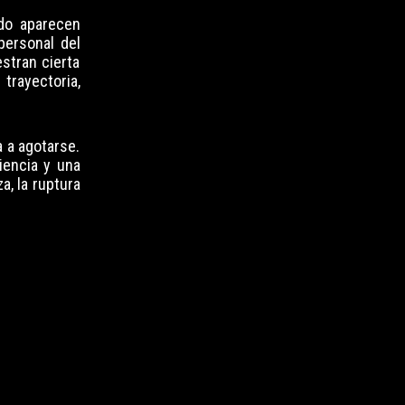
do aparecen
personal del
estran cierta
 trayectoria,
a a agotarse.
riencia y una
a, la ruptura