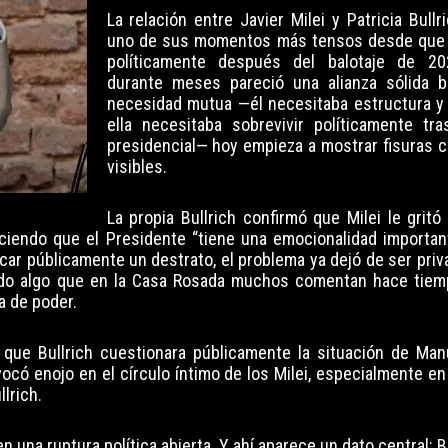
La relación entre Javier Milei y Patricia Bullr
uno de sus momentos más tensos desde que 
políticamente después del balotaje de 2
durante meses pareció una alianza sólida b
necesidad mutua —él necesitaba estructura y 
ella necesitaba sobrevivir políticamente tra
presidencial— hoy empieza a mostrar fisuras 
visibles.
La propia Bullrich confirmó que Milei le gritó
diciendo que el Presidente “tiene una emocionalidad importan
icar públicamente un destrato, el problema ya dejó de ser priv
ando algo que en la Casa Rosada muchos comentan hace tiem
a de poder.
 que Bullrich cuestionara públicamente la situación de Man
có enojo en el círculo íntimo de los Milei, especialmente en 
lrich.
 una ruptura política abierta. Y ahí aparece un dato central: B