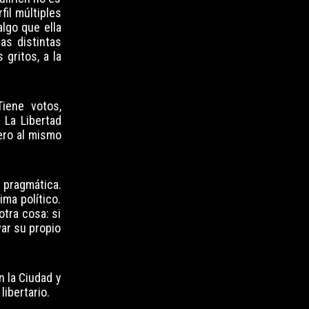
fil múltiples
lgo que ella
as distintas
 gritos, a la
Tiene votos,
 La Libertad
pero al mismo
e pragmática.
ma político.
otra cosa: si
var su propio
 la Ciudad y
ibertario.