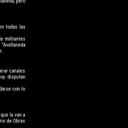
llaneda, pero
en todas las
e militantes
 "Avellaneda
e.
erar canales
hoy disputan
darse con lo
que la van a
ario de Obras