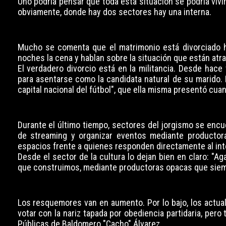
Uno podría pensar que toda esta situación se podría vivi
obviamente, donde hay dos sectores hay una interna.
Mucho se comenta que el matrimonio está divorciado ha
noches la cena y hablan sobre la situación que están atr
El verdadero divorcio está en la militancia. Desde hace
para asentarse como la candidata natural de su marido.
capital nacional del fútbol", que ella misma presentó cua
Durante el último tiempo, sectores del jorgismo se enc
de streaming y organizar eventos mediante productor
espacios frente a quienes responden directamente al inte
Desde el sector de la cultura lo dejan bien en claro: "
que construimos, mediante productoras opacas que siempr
Los resquemores van en aumento. Por lo bajo, los actua
votar con la nariz tapada por obediencia partidaria, pero
Públicas de Baldomero "Cacho" Álvarez.