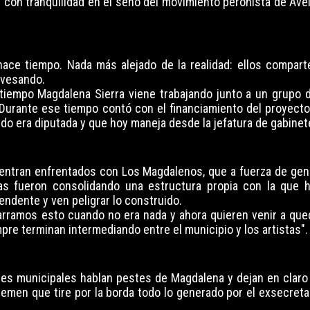
r con tranquilidad en el seno del movimiento peronista de Ave
ce tiempo. Nada más alejado de la realidad: ellos compart
avesando.
 tiempo Magdalena Sierra viene trabajando junto a un grupo d
 Durante ese tiempo contó con el financiamiento del proyecto
ndo era diputada y que hoy maneja desde la jefatura de gabinet
uentran enfrentados con Los Magdalenos, que a fuerza de gen
as fueron consolidando una estructura propia con la que 
ndente y ven peligrar lo construido.
Agarramos esto cuando no era nada y ahora quieren venir a que
e terminan intermediando entre el municipio y los artistas".
les municipales hablan pestes de Magdalena y dejan en claro 
 temen que tire por la borda todo lo generado por el exsecret