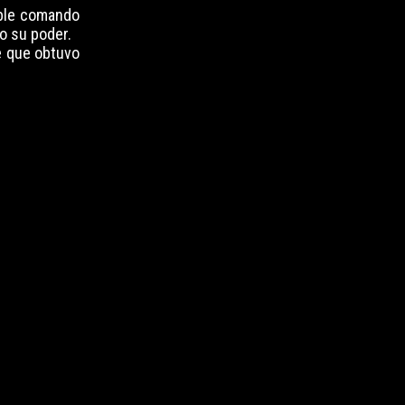
oble comando
do su poder.
e que obtuvo