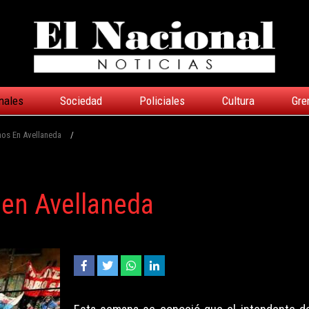
nales
Sociedad
Policiales
Cultura
Gre
os En Avellaneda
/
en Avellaneda