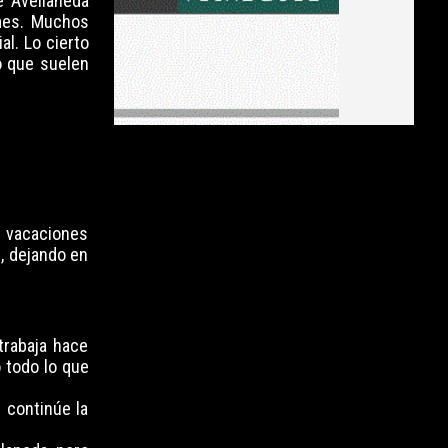
e Avellaneda
 mes. Muchos
al. Lo cierto
o que suelen
e vacaciones
, dejando en
trabaja hace
 todo lo que
n continúe la