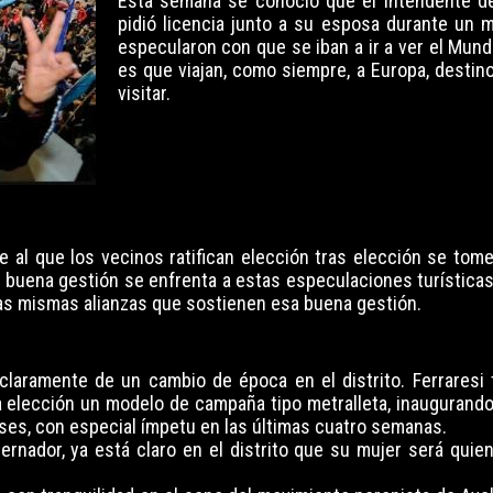
Esta semana se conoció que el intendente d
pidió licencia junto a su esposa durante un
especularon con que se iban a ir a ver el Mundi
es que viajan, como siempre, a Europa, destin
visitar.
e al que los vecinos ratifican elección tras elección se tom
 buena gestión se enfrenta a estas especulaciones turísticas
las mismas alianzas que sostienen esa buena gestión.
 claramente de un cambio de época en el distrito. Ferraresi 
 elección un modelo de campaña tipo metralleta, inaugurando
ses, con especial ímpetu en las últimas cuatro semanas.
ernador, ya está claro en el distrito que su mujer será quie