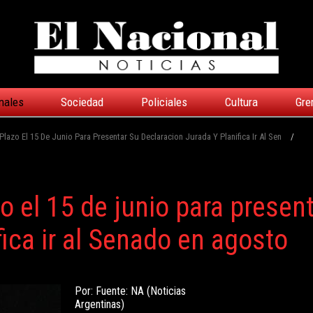
nales
Sociedad
Policiales
Cultura
Gre
azo El 15 De Junio Para Presentar Su Declaracion Jurada Y Planifica Ir Al Sen
/
 el 15 de junio para present
fica ir al Senado en agosto
Por: Fuente: NA (Noticias
Argentinas)