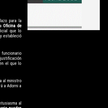
plazo para la
la
Oficina de
icial que lo
 y estableció
l funcionario
stificación
en el que lo
 al ministro
rá a Adorni a
ntusiasma al