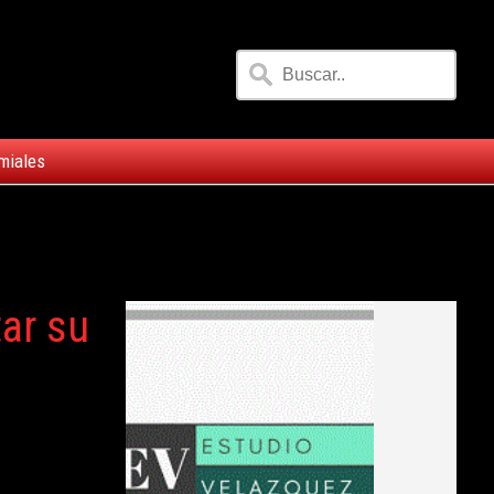
miales
ar su