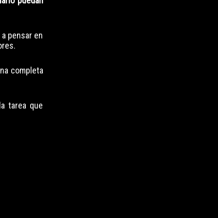
onario puedan
a a pensar en
ores.
lana completa
la tarea que