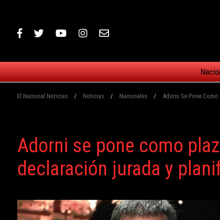
Nacio
El Nacional Noticias
/
Noticias
/
Nacionales
/
Adorni Se Pone Como Pl
Adorni se pone como plazo
declaración jurada y plani