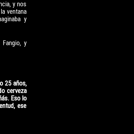
ncia, y nos
 la ventana
maginaba y
 Fangio, y
do 25 años,
do cerveza
ñás. Eso lo
entud, ese