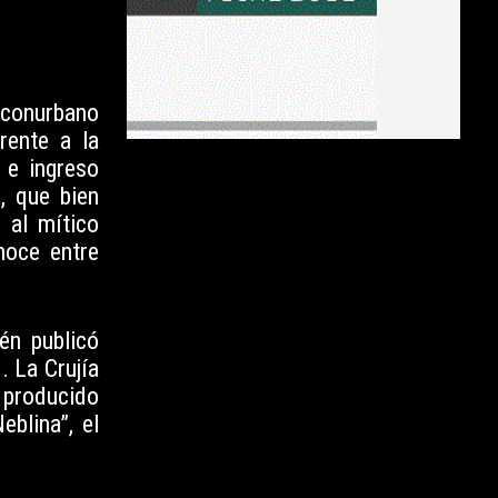
conurbano
rente a la
 e ingreso
, que bien
 al mítico
noce entre
én publicó
. La Crujía
, producido
blina”, el