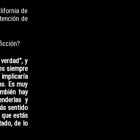
lifornia de
ntención de
ficción?
 verdad”, y
vos siempre
 implicaría
ms. Es muy
ambién hay
enderlas y
ás sentido
 que estás
ado, de lo