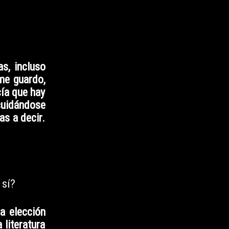
s, incluso
me guardo,
cía que hay
 cuidándose
as a decir.
 sí?
a elección
literatura