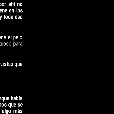
por ahí no
ene en los
 y toda esa
ne el pelo
tuoso para
vistas que
orque había
amos que se
a algo más