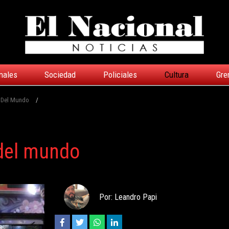
nales
Sociedad
Policiales
Cultura
Gre
e Del Mundo
/
 del mundo
Por: Leandro Papi