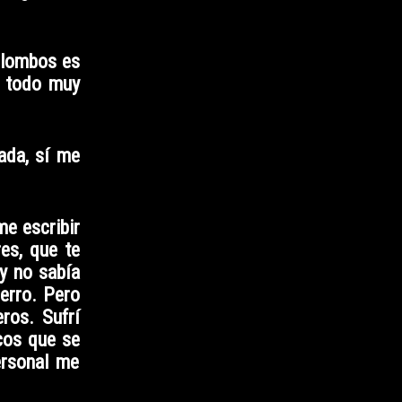
ilombos es
o todo muy
ada, sí me
me escribir
es, que te
y no sabía
ierro. Pero
ros. Sufrí
cos que se
ersonal me