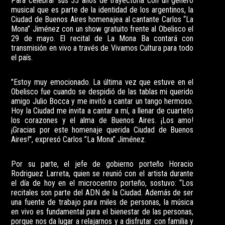
Para celebrar sus 55 años de trayectoria con un género
musical que es parte de la identidad de los argentinos, la
Ciudad de Buenos Aires homenajea al cantante Carlos “La
Mona” Jiménez con un show gratuito frente al Obelisco el
29 de mayo. El recital de La Mona Ba contará con
transmisión en vivo a través de Vivamos Cultura para todo
el país.
"Estoy muy emocionado. La última vez que estuve en el
Obelisco fue cuando se despidió de las tablas mi querido
amigo Julio Bocca y me invitó a cantar un tango hermoso.
Hoy la Ciudad me invita a cantar a mí, a llenar de cuarteto
los corazones y el alma de Buenos Aires. ¡Los amo!
¡Gracias por este homenaje querida Ciudad de Buenos
Aires!", expresó Carlos ”La Mona” Jiménez.
Por su parte, el jefe de gobierno porteño Horacio
Rodriguez Larreta, quien se reunió con el artista durante
el día de hoy en el microcentro porteño, sostuvo: “Los
recitales son parte del ADN de la Ciudad. Además de ser
una fuente de trabajo para miles de personas, la música
en vivo es fundamental para el bienestar de las personas,
porque nos da lugar a relajarnos y a disfrutar con familia y