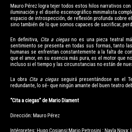
Mauro Pérez logra tejer todos estos hilos narrativos con
iluminación y el diseño escenográfico minimalista comp
espacio de introspección, de reflexión profunda sobre e
sino también de lo que somos capaces de sacrificar, per
En definitiva,
Cita a ciegas
no es una pieza teatral má
sentimiento se presenta en todas sus formas, tanto la
humanas se enfrentan constantemente a la falta de comu
que el amor, en su esencia más pura, es el motor que n
incluso si el tiempo y las circunstancias no están de nue
La obra
Cita a ciegas
seguirá presentándose en el Te
redundante, lo sé- que ningún amante del buen teatro deb
“Cita a ciegas” de Mario Diament
Dirección: Mauro Pérez
Intérpretes: Hugo Cosiansi;Mario Petrosini
; Nayla Noya; 