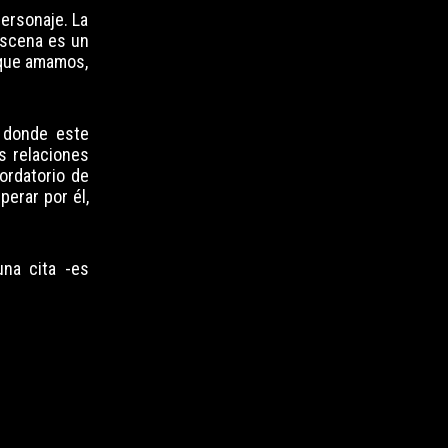
personaje. La
escena es un
 que amamos,
 donde este
s relaciones
ordatorio de
erar por él,
na cita -es