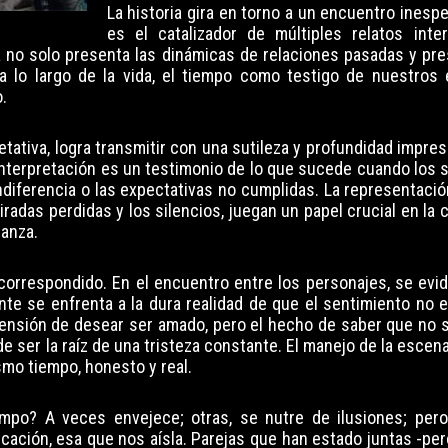
La historia gira en torno a un encuentro inespe
es el catalizador de múltiples relatos inte
a no solo presenta las dinámicas de relaciones pasadas y pre
lo largo de la vida, el tiempo como testigo de nuestros e
.
tativa, logra transmitir con una sutileza y profundidad impre
interpretación es un testimonio de lo que sucede cuando los 
diferencia o las expectativas no cumplidas. La representació
 miradas perdidas y los silencios, juegan un papel crucial en la
ranza.
correspondido. En el encuentro entre los personajes, se evi
te se enfrenta a la dura realidad de que el sentimiento no e
tensión de desear ser amado, pero el hecho de saber que no s
 ser la raíz de una tristeza constante. El manejo de la escen
mo tiempo, honesto y real.
mpo? A veces envejece; otras, se nutre de ilusiones; per
ación, esa que nos aísla. Parejas que han estado juntas -per