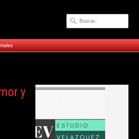
miales
amor y