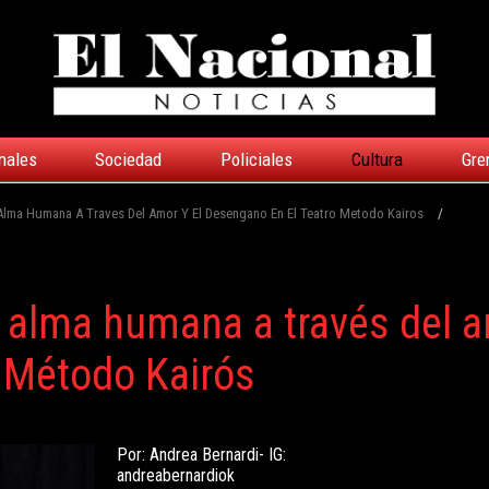
nales
Sociedad
Policiales
Cultura
Gre
 Alma Humana A Traves Del Amor Y El Desengano En El Teatro Metodo Kairos
/
al alma humana a través del 
o Método Kairós
Por: Andrea Bernardi- IG:
andreabernardiok