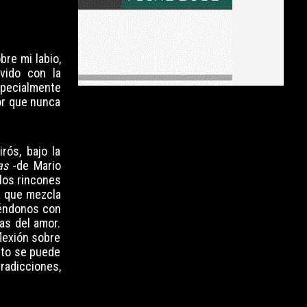
re mi labio,
vido con la
specialmente
or que nunca
rós, bajo la
as
-de Mario
 los rincones
a que mezcla
iéndonos con
as del amor.
lexión sobre
nto se puede
adicciones,