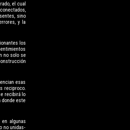
rado, el cual
rconectados,
sentes, sino
rrores, y la
sionantes los
sentimientos
n no solo se
 construcción
dencian esas
s reciproco.
e recibirá lo
a donde este
o en algunas
o no unidas-